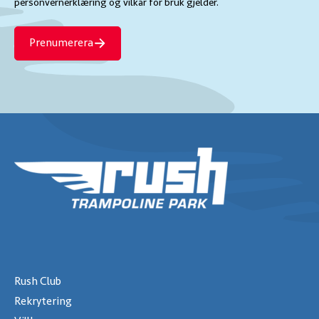
personvernerklæring
og
vilkår for bruk
gjelder.
Prenumerera
Rush Club
Rekrytering