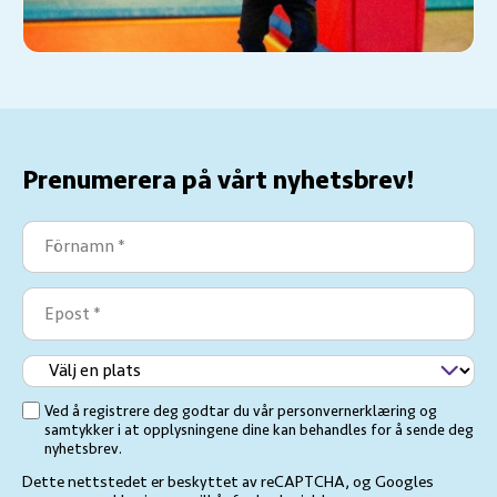
Prenumerera på vårt nyhetsbrev!
Förnamn
(Obligatoriskt)
Epost
(Obligatoriskt)
Vælg
en
Ved å registrere deg godtar du vår personvernerklæring og
(Obligatoriskt)
placering
samtykker i at opplysningene dine kan behandles for å sende deg
nyhetsbrev.
Dette nettstedet er beskyttet av reCAPTCHA, og Googles