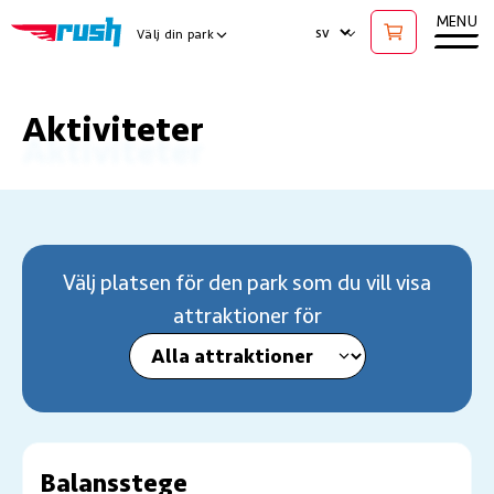
Ope
MENU
LANGUAGE
Välj din park
Show Locations Menu
Aktiviteter
Välj platsen för den park som du vill visa
attraktioner för
Välj plats
Balansstege